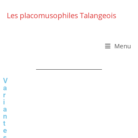
Les placomusophiles Talangeois
Menu
V
a
r
i
a
n
t
e
s