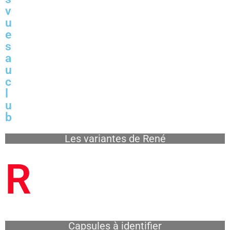
v
u
e
s
a
u
c
l
u
b
Les variantes de René
R
Capsules à identifier