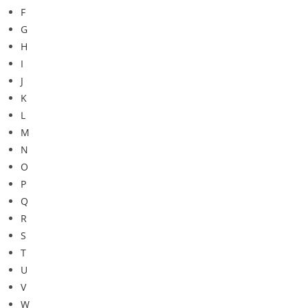
F
G
H
I
J
K
L
M
N
O
P
Q
R
S
T
U
V
W