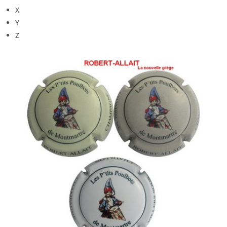
X
Y
Z