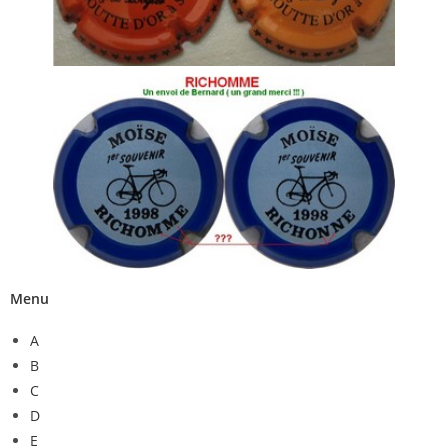
Menu
A
B
C
D
E