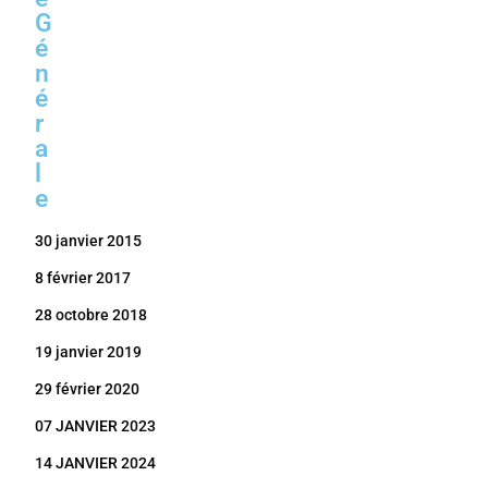
G
é
n
é
r
a
l
e
30 janvier 2015
8 février 2017
28 octobre 2018
19 janvier 2019
29 février 2020
07 JANVIER 2023
14 JANVIER 2024