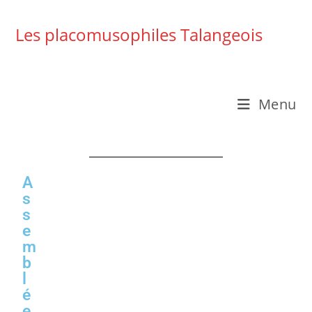
Les placomusophiles Talangeois
Menu
A
s
s
e
m
b
l
é
e