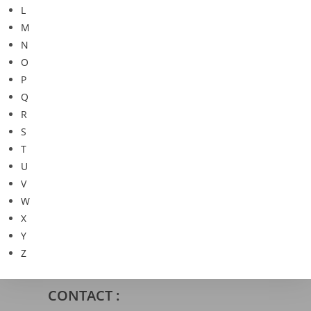
L
M
N
O
P
Q
R
S
T
U
V
W
X
Y
Z
CONTACT :