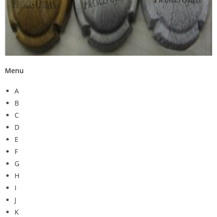
Menu
A
B
C
D
E
F
G
H
I
J
K