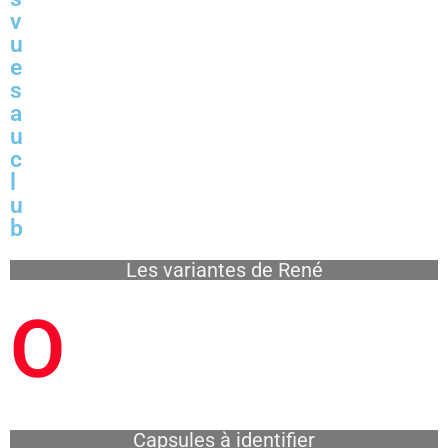
v
u
e
s
a
u
c
l
u
b
Les variantes de René
O
Capsules à identifier