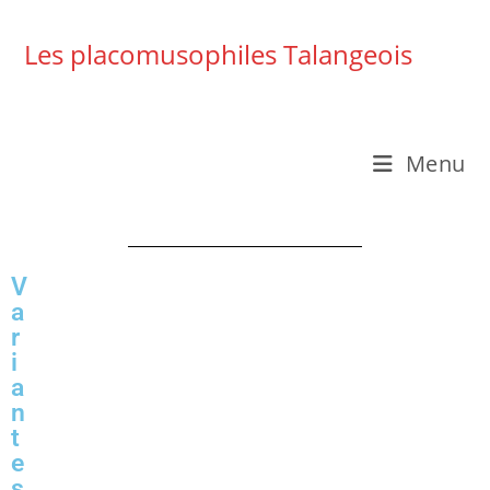
Les placomusophiles Talangeois
Menu
V
a
r
i
a
n
t
e
s