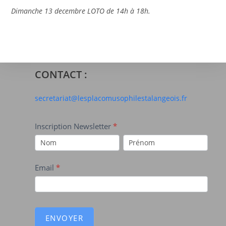
Dimanche 13 decembre LOTO de 14h à 18h.
CONTACT :
secretariat@lesplacomusophilestalangeois.fr
Newsletter
Inscription Newsletter
*
Inscription
Inscription
Newsletter
Newsletter
Email
*
ENVOYER