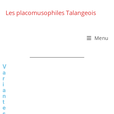
Les placomusophiles Talangeois
Menu
V
a
r
i
a
n
t
e
s