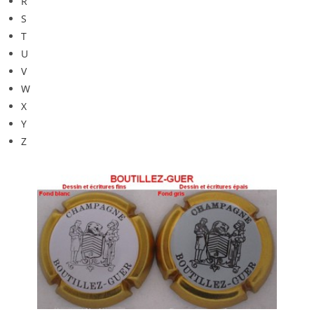
R
S
T
U
V
W
X
Y
Z