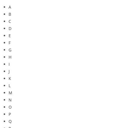
A
B
C
D
E
F
G
H
I
J
K
L
M
N
O
P
Q