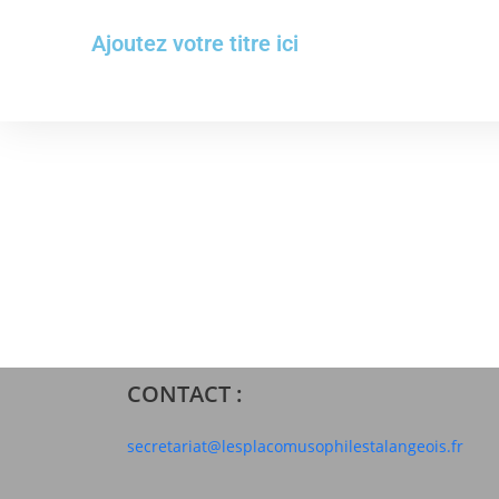
Ajoutez votre titre ici
CONTACT :
secretariat@lesplacomusophilestalangeois.fr