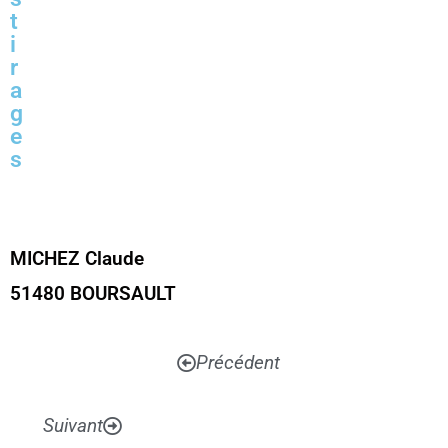
t
i
r
a
g
e
s
MICHEZ Claude
51480 BOURSAULT
Précédent
Suivant