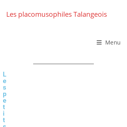
Les placomusophiles Talangeois
Menu
L
e
s
p
e
t
i
t
s