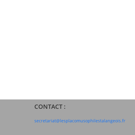
CONTACT :
secretariat@lesplacomusophilestalangeois.fr